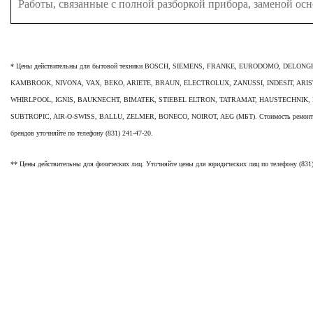
Работы, связанные с полной разборкой прибора, заменой ос
*
Цены действительны для бытовой техники BOSCH, SIEMENS, FRANKE, EURODOMO, DELON
KAMBROOK, NIVONA, VAX, BEKO, ARIETE, BRAUN, ELECTROLUX, ZANUSSI, INDESIT, ARIS
WHIRLPOOL, IGNIS, BAUKNECHT, BIMATEK, STIEBEL ELTRON, TATRAMAT, HAUSTECHNIK, 
SUBTROPIC, AIR-O-SWISS, BALLU, ZELMER, BONECO, NOIROT, AEG (МБТ). Стоимость ремонта 
брендов уточняйте по телефону (831) 241-47-20.
** Цены действительны для физических лиц. Уточняйте цены для юридических лиц по телефону
(831